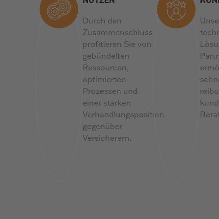
Durch den
Unse
Zusammenschluss
tech
profitieren Sie von
Lösu
gebündelten
Part
Ressourcen,
ermö
optimierten
schne
Prozessen und
reib
einer starken
kund
Verhandlungsposition
Bera
gegenüber
Versicherern.