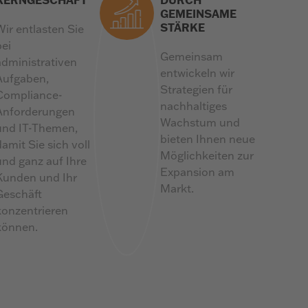
GEMEINSAME
STÄRKE
Wir entlasten Sie
bei
Gemeinsam
administrativen
entwickeln wir
Aufgaben,
Strategien für
Compliance-
nachhaltiges
Anforderungen
Wachstum und
und IT-Themen,
bieten Ihnen neue
damit Sie sich voll
Möglichkeiten zur
und ganz auf Ihre
Expansion am
Kunden und Ihr
Markt.
Geschäft
konzentrieren
können.