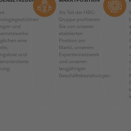
re
Als Teil der HBC-
nologiegestützten
Gruppe profitieren
ngen und
Sie von unserer
nernetzwerke
etablierten
glichen eine
Position am
lle,
Markt, unserem
ungslose und
Expertennetzwerk
enorientierte
und unseren
tung.
langjährigen
Geschäftsbeziehungen.