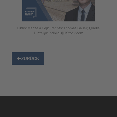
Links: Marizela Pejic, rechts: Thomas Bauer; Quelle
Hintergrundbild: © iStock.com
ZURÜCK