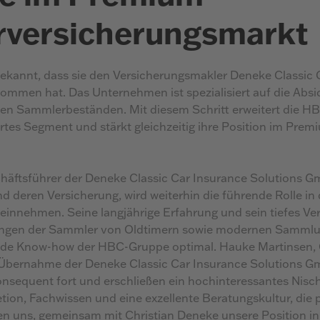
rversicherungsmarkt
ekannt, dass sie den Versicherungsmakler Deneke Classic 
mmen hat. Das Unternehmen ist spezialisiert auf die Abs
en Sammlerbeständen. Mit diesem Schritt erweitert die HB
ertes Segment und stärkt gleichzeitig ihre Position im Prem
chäftsführer der Deneke Classic Car Insurance Solutions 
nd deren Versicherung, wird weiterhin die führende Rolle in
einnehmen. Seine langjährige Erfahrung und sein tiefes Ver
ngen der Sammler von Oldtimern sowie modernen Samml
nde Know-how der HBC-Gruppe optimal. Hauke Martinsen
 Übernahme der Deneke Classic Car Insurance Solutions G
nsequent fort und erschließen ein hochinteressantes Nisc
etion, Fachwissen und eine exzellente Beratungskultur, die 
en uns, gemeinsam mit Christian Deneke unsere Position in