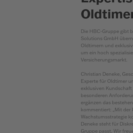
Oldtime
Die HBC-Gruppe gibt b
Solutions GmbH überno
Oldtimern und exklusiv
um ein hoch spezialisi
Versicherungsmarkt.
Christian Deneke, Ges
Experte für Oldtimer u
exklusiven Kundschaft 
besonderen Anforderu
ergänzen das bestehe
kommentiert: „Mit der
Wachstumsstrategie ko
Deneke steht für Diskr
Gruppe passt. Wir freu