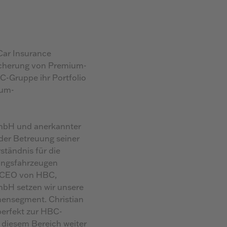
Car Insurance
icherung von Premium-
C-Gruppe ihr Portfolio
ium-
GmbH und anerkannter
 der Betreuung seiner
ständnis für die
ungsfahrzeugen
, CEO von HBC,
mbH setzen wir unsere
hensegment. Christian
perfekt zur HBC-
 diesem Bereich weiter