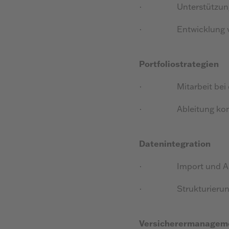
·
Unterstützun
·
Entwicklung 
Portfoliostrategien
·
Mitarbeit be
·
Ableitung ko
Datenintegration
·
Import und A
·
Strukturieru
Versicherermanagem