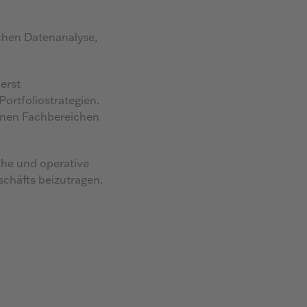
schen Datenanalyse,
erst
ortfoliostrategien.
ernen Fachbereichen
sche und operative
chäfts beizutragen.