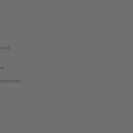
 auf Portfolio- und
pe
ternehmen