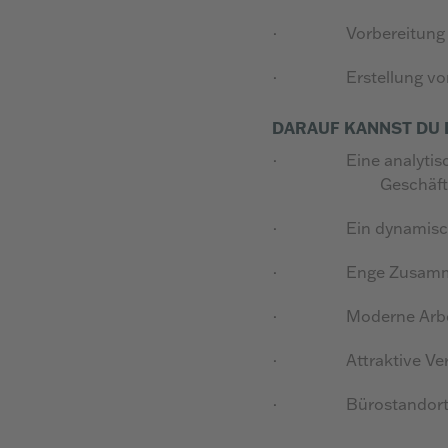
·
Vorbereitung
·
Erstellung v
DARAUF KANNST DU 
·
Eine analy
Geschäftsents
·
Ein dynamisc
·
Enge Zusamme
·
Moderne Arb
·
Attraktive Ve
·
Bürostandor