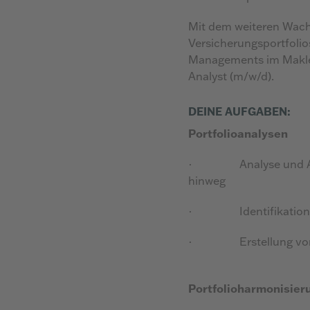
Mit dem weiteren Wach
Versicherungsportfoli
Managements im Maklerb
Analyst (m/w/d).
DEINE AUFGABEN:
Portfolioanalysen
·
Analyse und 
hinweg
·
Identifikati
·
Erstellung v
Portfolioharmonisier