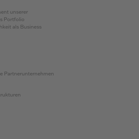
ent unserer
 Portfolio
keit als Business
ne Partnerunternehmen
trukturen