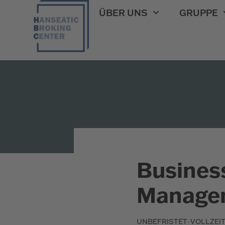
ÜBER UNS
GRUPPE
Business
Managem
-
UNBEFRISTET
VOLLZEI