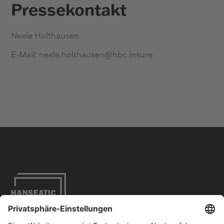
Pressekontakt
Neele Holthausen
E-Mail: neele.holthausen@hbc.insure